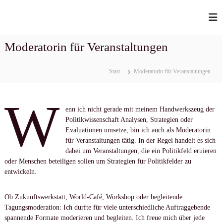
Z
u
B
…
m
o
I
I
n
Moderatorin für Veranstaltungen
R
n
l
h
G
i
n
a
I
Start
Moderatorin für Veranstaltungen
e
l
T
m
t
M
i
W
s
t
E
p
enn ich nicht gerade mit meinem Handwerkszeug der
❤
U
r
Politikwissenschaft Analysen, Strategien oder
u
S
n
i
Evaluationen umsetze, bin ich auch als Moderatorin
d
n
für Veranstaltungen tätig. In der Regel handelt es sich
E
V
g
dabei um Veranstaltungen, die ein Politikfeld eruieren
L
e
e
oder Menschen beteiligen sollen um Strategien für Politikfelder zu
r
n
entwickeln.
s
t
a
Ob Zukunftswerkstatt, World-Café, Workshop oder begleitende
n
Tagungsmoderation: Ich durfte für viele unterschiedliche Auftraggebende
d
spannende Formate moderieren und begleiten. Ich freue mich über jede